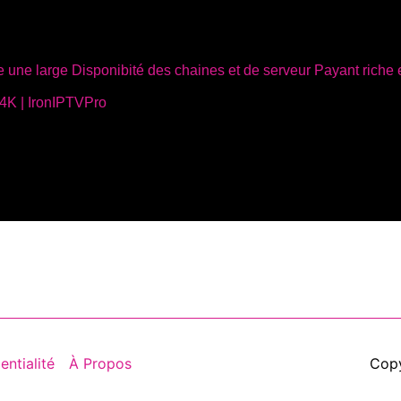
 4K | IronIPTVPro
entialité
À Propos
Cop