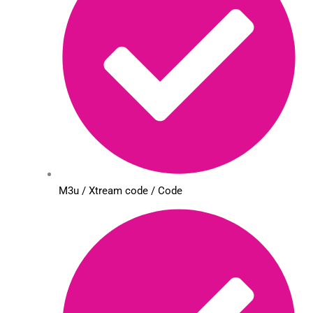
M3u / Xtream code / Code