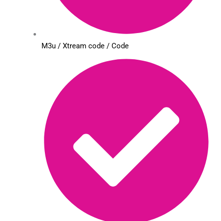
M3u / Xtream code / Code